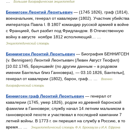
…
Большая биографическая энциклопедия
Беннигсен Леонтий Леонтьевич
— (1745 1826), граф (1814),
военачальник, генерал от кавалерии (1802). Участник убийства
императора Павла I. В 1807 командир русской армией в войне
с Францией, был разбит под Фридландом. В Отечественную
войну в августе ноябре 1812 исполняющий… …
Энциклопедический словарь
Беннингсен Леонтий Леонтьевич
— Биография БЕННИГСЕН
(v. Bennigsen) Леонтий Леонтьевич (Левин Август Теофил)
[10.02.1745, Брауншвейг (по другим данным – в родовом
имении Бантельн близ Ганновера), — 03.10.1826, Бантельн],
генерал от кавалерии (1802), барон, граф… …
Военно-
биографический словарь
Беннигсен граф Леонтий Леонтьевич
— генерал от
кавалерии (1745, умер 1826), родом из древней баронской
фамилии в Ганновере; службу начал 14 летним мальчиком в
ганноверской пехоте и участвовал в последней кампании 7
летней войны. В 1773 г. он перешел на службу в Россию, в то
время… …
Энциклопедический словарь Ф.А. Брокгауза и И.А. Ефрона