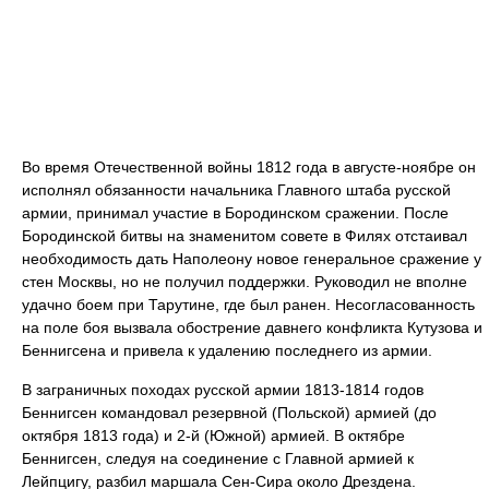
Во время Отечественной войны 1812 года в августе-ноябре он
исполнял обязанности начальника Главного штаба русской
армии, принимал участие в Бородинском сражении. После
Бородинской битвы на знаменитом совете в Филях отстаивал
необходимость дать Наполеону новое генеральное сражение у
стен Москвы, но не получил поддержки. Руководил не вполне
удачно боем при Тарутине, где был ранен. Несогласованность
на поле боя вызвала обострение давнего конфликта Кутузова и
Беннигсена и привела к удалению последнего из армии.
В заграничных походах русской армии 1813-1814 годов
Беннигсен командовал резервной (Польской) армией (до
октября 1813 года) и 2-й (Южной) армией. В октябре
Беннигсен, следуя на соединение с Главной армией к
Лейпцигу, разбил маршала Сен-Сира около Дрездена.