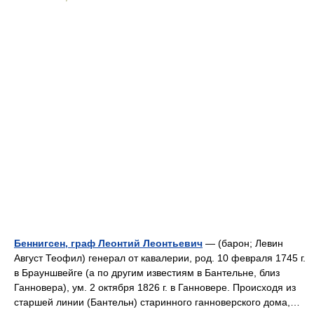
Беннигсен, граф Леонтий Леонтьевич
— (барон; Левин
Август Теофил) генерал от кавалерии, род. 10 февраля 1745 г.
в Брауншвейге (а по другим известиям в Бантельне, близ
Ганновера), ум. 2 октября 1826 г. в Ганновере. Происходя из
старшей линии (Бантельн) старинного ганноверского дома,…