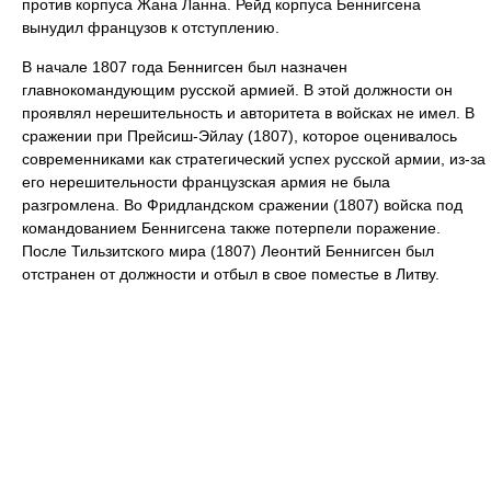
против корпуса Жана Ланна. Рейд корпуса Беннигсена
вынудил французов к отступлению.
В начале 1807 года Беннигсен был назначен
главнокомандующим русской армией. В этой должности он
проявлял нерешительность и авторитета в войсках не имел. В
сражении при Прейсиш-Эйлау (1807), которое оценивалось
современниками как стратегический успех русской армии, из-за
его нерешительности французская армия не была
разгромлена. Во Фридландском сражении (1807) войска под
командованием Беннигсена также потерпели поражение.
После Тильзитского мира (1807) Леонтий Беннигсен был
отстранен от должности и отбыл в свое поместье в Литву.