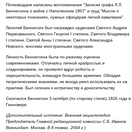
Полководцем написаны воспоминания "Записки графа Л.Л.
Беннигсена о войне с Наполеоном 1807" и труд "Мысли о
некоторых познаниях, нужных офицерам легкой кавалерии".
Леонтий Беннигсен был награжден орденами Святого Андрея
Первозванного, Святого Георгия I степени, Святого Владимира
I степени, Святой Анны I степени, Святого Александра
Невского, многими иностранными орденами.
Личность Беннигсена была по-разному оценена
современниками. Отличаясь личной храбростью и
хладнокровием, он проявлял вдруг робость и
нерешительность, командуя большими армиями. Обладая
теоретическими знаниями, не всегда умел использовать их на
практике. Был склонен к интриганству и доносительству.
Скончался Беннигсен 3 октября (по старому стилю) 1826 года в
Ганновере.
(Дополнительный источник: Военная энциклопедия.
Председатель Главной редакционной комиссии С.Б. Иванов.
Воениздат. Москва. В 8 томах. 2004 г.)