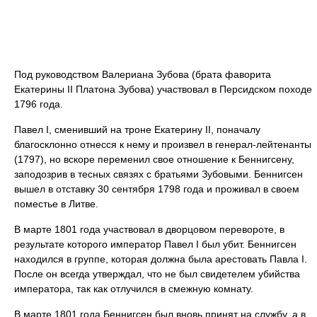
Под руководством Валериана Зубова (брата фаворита
Екатерины II Платона Зубова) участвовал в Персидском походе
1796 года.
Павел I, сменивший на троне Екатерину II, поначалу
благосклонно отнесся к нему и произвел в генерал-лейтенанты
(1797), но вскоре переменил свое отношение к Беннигсену,
заподозрив в тесных связях с братьями Зубовыми. Беннигсен
вышел в отставку 30 сентября 1798 года и проживал в своем
поместье в Литве.
В марте 1801 года участвовал в дворцовом перевороте, в
результате которого император Павел I был убит. Беннигсен
находился в группе, которая должна была арестовать Павла I.
После он всегда утверждал, что не был свидетелем убийства
императора, так как отлучился в смежную комнату.
В марте 1801 года Беннигсен был вновь принят на службу, а в