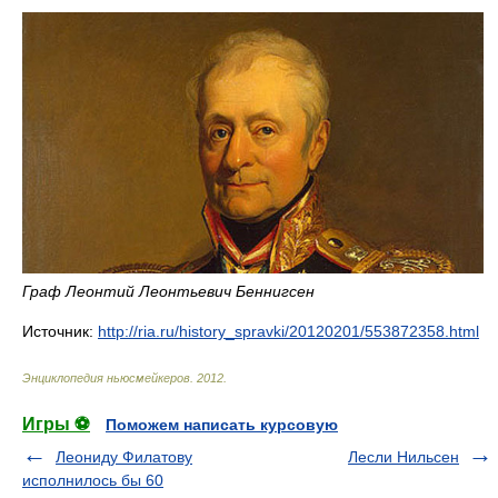
Граф Леонтий Леонтьевич Беннигсен
Источник:
http://ria.ru/history_spravki/20120201/553872358.html
Энциклопедия ньюсмейкеров
.
2012
.
Игры ⚽
Поможем написать курсовую
Леониду Филатову
Лесли Нильсен
исполнилось бы 60