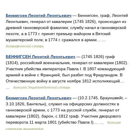
Беннигсен Леонтий Леонтьевич
— Беннигсен, граф, Леонтий
Леонтьевич, генерал от кавалерии (1745 1826), происходил из
древней ганноверской фамилии; службу начал в ганноверской
пехоте, а в 1773 г. принят премьер майором в Вятский
мушкетерский полк; в 1774 г. сражался в армии… …
Биографический словарь
БЕННИГСЕН Леонтий Леонтьевич
— (1745 1826) граф
(1814), российский военачальник, генерал от кавалерии (1802).
Участник убийства императора Павла I. В 1807 командующий
армией в войне с Францией, был разбит под Фридландом. В
Отечественную войну в августе ноябре 1812 исполняющий…
…
Большой Энциклопедический словарь
Беннигсен Леонтий Леонтьевич
— (10.2.1745, Брауншвейг, ‒
3.10.1826, Бантельн), служил на офицерских должностях в
ганноверской армии, с 1773 на русской службе, генерал от
кавалерии (1802), барон, с 1812 граф. Участник дворцового
переворота 11 марта 1801 (убийство Павла I).… …
Большая
советская энциклопедия